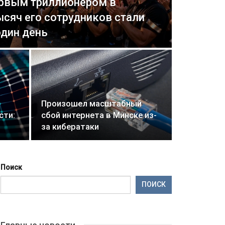
ервым триллионером в
ысяч его сотрудников стали
дин день
Произошел масштабный
сти:
сбой интернета в Минске из-
за кибератаки
Поиск
ПОИСК