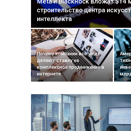
Meta и BlackRock вложат $14 
строительство центра искусс
интеллекта
Почему компании все чаще
Амер
делают ставку на
техн
комплексное продвижение в
инве
интернете
млр