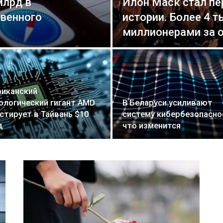
млрд в
Илон Маск стал п
твенного
истории. Более 4 т
миллионерами за о
иканский
ологический гигант AMD
В Беларуси усиливают
стирует в Тайвань $10
систему кибербезопасно
д
что изменится