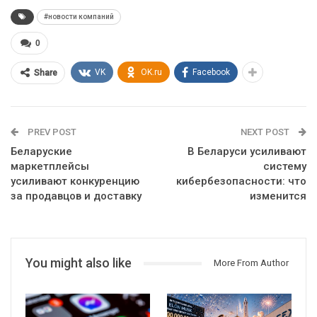
#новости компаний
0
VK
OK.ru
Facebook
Share
PREV POST
NEXT POST
Беларуские
В Беларуси усиливают
маркетплейсы
систему
усиливают конкуренцию
кибербезопасности: что
за продавцов и доставку
изменится
You might also like
More From Author