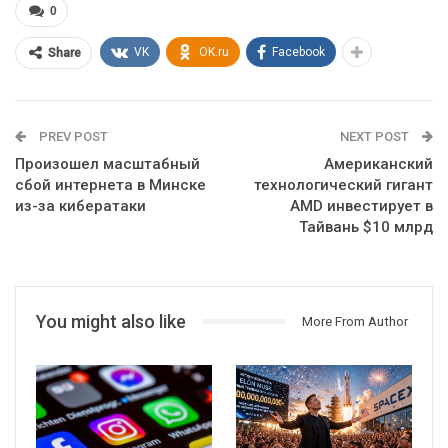
0
VK
OK.ru
Facebook
Share
PREV POST
NEXT POST
Произошел масштабный
Американский
сбой интернета в Минске
технологический гигант
из-за кибератаки
AMD инвестирует в
Тайвань $10 млрд
You might also like
More From Author